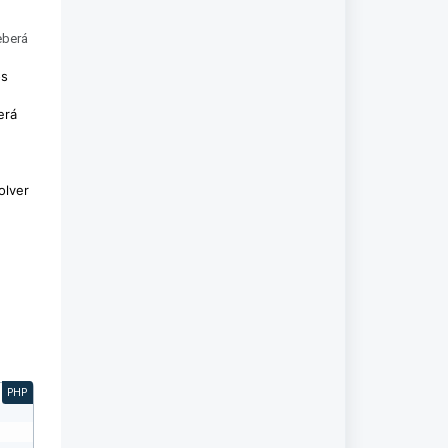
eberá
os
erá
olver
PHP