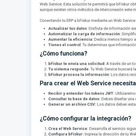
Web Service. Esta solución te permitirá que bFiskur 
aunque existen otros métodos de interconexión este mét
Conectando tu ERP a bFiskur mediante un Web Service
Actualizar tus datos
: Disfruta de información si
Automatizar la carga de información
: Simplif
Aumentar la eficiencia
: Dedica menos tiempo a 
Tienes el control
. Tu determinas que información 
¿Cómo funciona?
bFiskur te envía una solicitud
: A través de un t
Tu sistema responde
: Tu Web Service buscará la
bFiskur procesa la información
: Los datos re
Para crear el Web Service necesit
Recibir y entender los tokens JWT:
Utilizaremo
Consultar tu base de datos:
Debes diseñar una c
Generar un archivo CSV:
Los datos deben estar
¿Cómo configurar la integración?
Crea el Web Service:
Desarrolla el servicio sig
Configura bFiskur:
Ingresa la dirección de tu Web