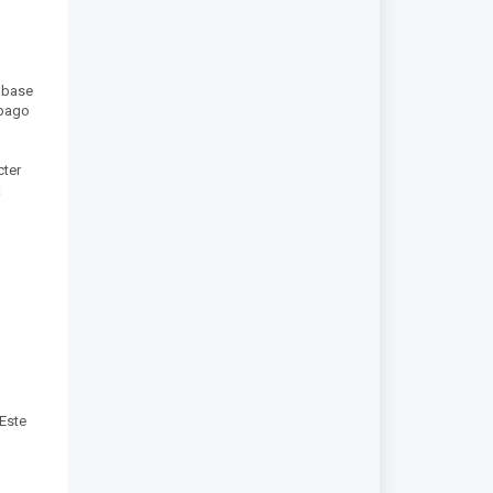
a base
 pago
cter
:
Este