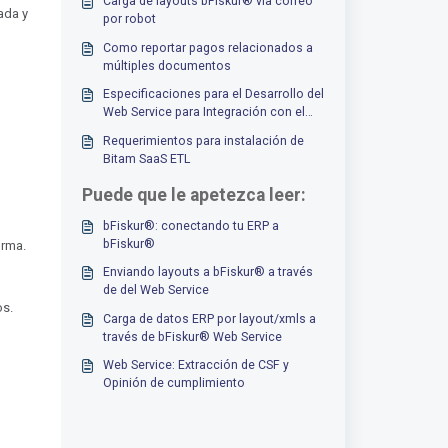
Carga de layouts bFiskur®︎ vía correo
ada y
por robot
Como reportar pagos relacionados a
múltiples documentos
Especificaciones para el Desarrollo del
Web Service para Integración con el
ERP
Requerimientos para instalación de
Bitam SaaS ETL
Puede que le apetezca leer:
bFiskur®︎: conectando tu ERP a
bFiskur®︎
orma.
Enviando layouts a bFiskur®︎ a través
de del Web Service
os.
Carga de datos ERP por layout/xmls a
través de bFiskur®︎ Web Service
Web Service: Extracción de CSF y
Opinión de cumplimiento