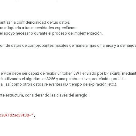
ntizar la confidencialidad de tus datos.
ara adaptarla a tus necesidades específicas.
 el apoyo necesario durante el proceso de implementación.
ención de datos de comprobantes fiscales de manera más dinámica y a demanda
®︎
ervice debe ser capaz de recibir un token JWT enviado por bFiskur
mediant
á utilizando el algoritmo HS256 y una palabra clave predefinida por ti. La
final, así como otros datos relevantes (ID, tiempo de expiración, etc.).
nte estructura, considerando las claves del arreglo: