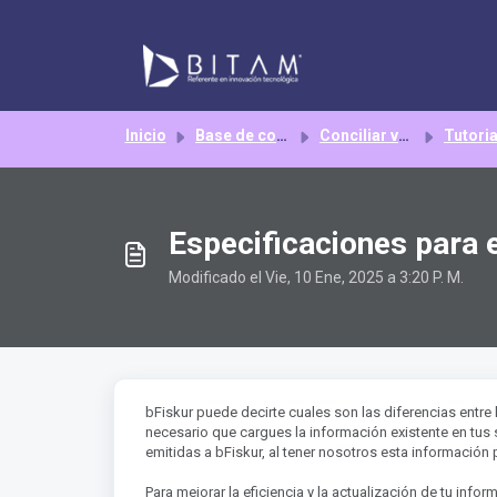
Saltar al contenido principal
Inicio
Base de conocimientos
Conciliar vs ERP
Tutoriales y guías p
Especificaciones para e
Modificado el Vie, 10 Ene, 2025 a 3:20 P. M.
bFiskur puede decirte cuales son las diferencias entre 
necesario que cargues la información existente en tus
emitidas a bFiskur, al tener nosotros esta información
Para mejorar la eficiencia y la actualización de tu inf