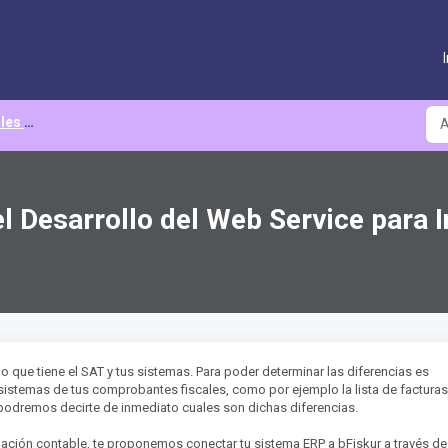
aso a paso
l Desarrollo del Web Service para 
lo que tiene el SAT y tus sistemas. Para poder determinar las diferencias es
 sistemas de tus comprobantes fiscales, como por ejemplo la lista de facturas
 podremos decirte de inmediato cuales son dichas diferencias.
ormación contable, te proponemos conectar tu sistema ERP a bFiskur a través de