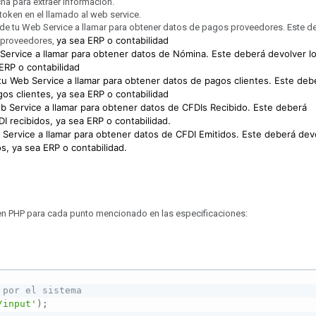
a para extraer información.
token en el llamado al web service.
L de tu Web Service a llamar para obtener datos de pagos proveedores. Este d
ya sea ERP o contabilidad
s proveedores,
 Service a llamar para obtener datos de Nómina. Este deberá devolver l
ERP o contabilidad
 tu Web Service a llamar para obtener datos de pagos clientes. Este deb
agos
clientes,
ya sea ERP o contabilidad
eb Service a llamar para obtener datos de CFDIs Recibido. Este deberá
I recibidos, ya sea ERP o contabilidad.
 Service a llamar para obtener datos de CFDI Emitidos. Este deberá dev
os,
ya sea ERP o contabilidad.
en PHP para cada punto mencionado en las especificaciones:
 por el sistema
/input'
)
;