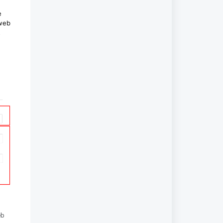
e
 web
a
eb