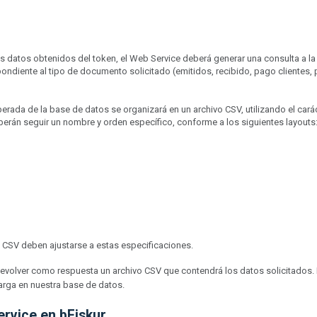
os datos obtenidos del token, el Web Service deberá generar una consulta a l
ondiente al tipo de documento solicitado (emitidos, recibido, pago clientes,
rada de la base de datos se organizará en un archivo CSV, utilizando el cará
erán seguir un nombre y orden específico, conforme a los siguientes layouts
o CSV deben ajustarse a estas especificaciones.
evolver como respuesta un archivo CSV que contendrá los datos solicitados. 
arga en nuestra base de datos.
ervice en bFiskur