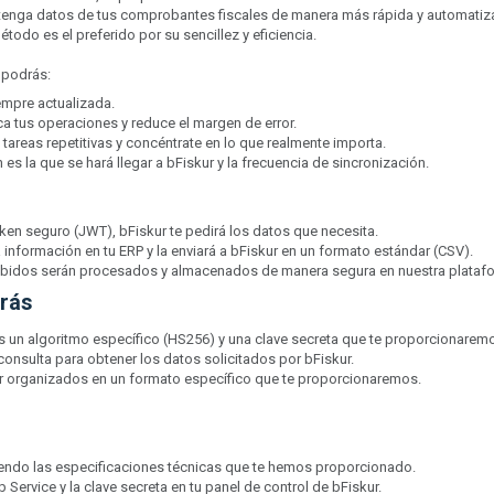
obtenga datos de tus comprobantes fiscales de manera más rápida y automatiz
odo es el preferido por su sencillez y eficiencia.
 podrás:
empre actualizada.
ica tus operaciones y reduce el margen de error.
tareas repetitivas y concéntrate en lo que realmente importa.
es la que se hará llegar a bFiskur y la frecuencia de sincronización.
oken seguro (JWT), bFiskur te pedirá los datos que necesita.
 información en tu ERP y la enviará a bFiskur en un formato estándar (CSV).
cibidos serán procesados y almacenados de manera segura en nuestra plataf
arás
s un algoritmo específico (HS256) y una clave secreta que te proporcionarem
onsulta para obtener los datos solicitados por bFiskur.
 organizados en un formato específico que te proporcionaremos.
uiendo las especificaciones técnicas que te hemos proporcionado.
 Service y la clave secreta en tu panel de control de bFiskur.