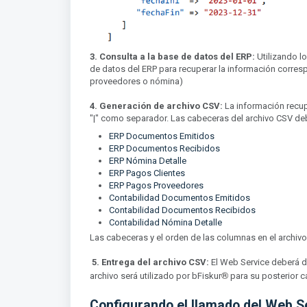
3. Consulta a la base de datos del ERP:
Utilizando l
de datos del ERP para recuperar la información corresp
proveedores o nómina)
4. Generación de archivo CSV:
La información recupe
"|" como separador. Las cabeceras del archivo CSV deb
ERP Documentos Emitidos
ERP Documentos Recibidos
ERP Nómina Detalle
ERP Pagos Clientes
ERP Pagos Proveedores
Contabilidad Documentos Emitidos
Contabilidad Documentos Recibidos
Contabilidad Nómina Detalle
Las cabeceras y el orden de las columnas en el archiv
5. Entrega del archivo CSV:
El Web Service deberá d
®︎
archivo será utilizado por bFiskur
para su posterior c
Configurando el llamado del Web S