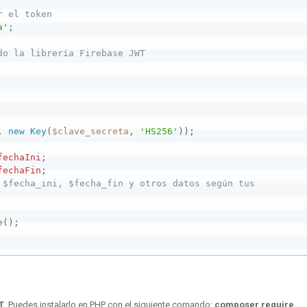
r el token
a'
;
do la librería Firebase JWT
,
new
Key
(
$clave_secreta
,
'HS256'
)
)
;
fechaIni
;
fechaFin
;
 $fecha_ini, $fecha_fin y otros datos según tus 
e
(
)
;
T
. Puedes instalarlo en PHP con el siguiente comando:
composer require