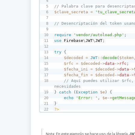
// Palabra clave para desencripta
$clave_secreta
=
'tu_clave_secret
// Desencriptación del token usan
require
'vendor/autoload.php'
;
use
Firebase
\
JWT
\
JWT
;
try
{
$decoded
=
JWT
::
decode
(
$token
$rfc
=
$decoded
->
data
->
rfc
;
$fecha_ini
=
$decoded
->
data
->
$fecha_fin
=
$decoded
->
data
->
// Aquí puedes utilizar $rfc,
necesidades
}
catch
(
Exception
$e
)
{
echo
'Error: '
,
$e
->
getMessag
}
?>
Nota: En este ejemplo se hace uso de la librería
JW