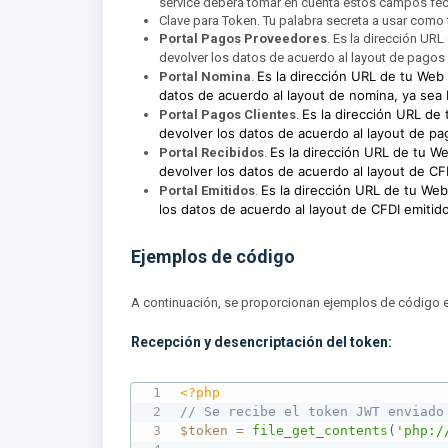
service deberá tomar en cuenta estos campos fech
Clave para Token. Tu palabra secreta a usar como 
Portal Pagos Proveedores
. Es la dirección UR
devolver los datos de acuerdo al layout de pago
Es la dirección URL de tu Web
Portal Nomina
.
datos de acuerdo al layout de nomina,
ya sea 
Es la dirección URL de
Portal Pagos Clientes
.
devolver los datos de acuerdo al layout de p
Es la dirección URL de tu W
Portal Recibidos
.
devolver los datos de acuerdo al layout de CFD
Es la dirección URL de tu Web
Portal Emitidos
.
los datos de acuerdo al layout de CFDI emitid
Ejemplos de código
A continuación, se proporcionan ejemplos de código 
Recepción y desencriptación del token:
<?php
// Se recibe el token JWT enviado
$token
=
file_get_contents
(
'php:/