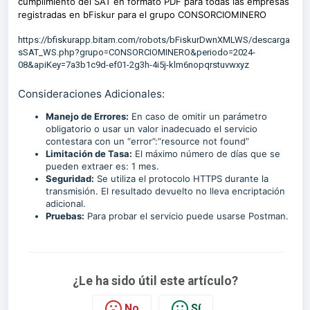
cumplimiento del SAT en formato PDF para todas las empresas
registradas en bFiskur para el grupo CONSORCIOMINERO
https://bfiskurapp.bitam.com/robots/bFiskurDwnXMLWS/descarga
sSAT_WS.php?grupo=CONSORCIOMINERO&periodo=2024-
08&apiKey=7a3b1c9d-ef01-2g3h-4i5j-klm6nopqrstuvwxyz
Consideraciones Adicionales:
Manejo de Errores:
En caso de omitir un parámetro
obligatorio o usar un valor inadecuado el servicio
contestara con un “error”:”resource not found”
Limitación de Tasa:
El máximo número de días que se
pueden extraer es: 1 mes.
Seguridad:
Se utiliza el protocolo HTTPS durante la
transmisión. El resultado devuelto no lleva encriptación
adicional.
Pruebas:
Para probar el servicio puede usarse Postman.
¿Le ha sido útil este artículo?
No
Sí