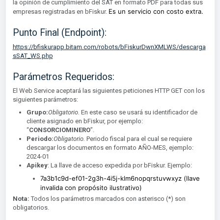
la opinión de cumplimiento del SAT en formato PDF para todas sus
Es un servicio con costo extra.
empresas registradas en bFiskur.
Punto Final (Endpoint):
https://bfiskurapp.bitam.com/robots/bFiskurDwnXMLWS/descarga
sSAT_WS.php
Parámetros Requeridos:
El Web Service aceptará las siguientes peticiones HTTP GET con los
siguientes parámetros:
Grupo:
Obligatorio.
En este caso se usará su identificador de
cliente asignado en bFiskur, por ejemplo:
“
CONSORCIOMINERO
”.
Periodo:
Obligatorio.
Periodo fiscal para el cual se requiere
descargar los documentos en formato AÑO-MES, ejemplo:
2024-01
Apikey
: La llave de acceso expedida por bFiskur. Ejemplo:
7a3b1c9d-ef01-2g3h-4i5j-klm6nopqrstuvwxyz (llave
invalida con propósito ilustrativo)
Nota:
Todos los parámetros marcados con asterisco (*) son
obligatorios.