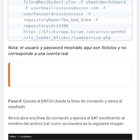
file=@Recibidos2.xlsx -F sheet=Worksheet$ 
-F userEmail=xxxxxxx@xxxxx.com -F 
userPassword=xxxxxxxxxxx -F 
repositoryName=fbm_bmd_0364 -F 
repositoryid=13386 
https://bfiskurapp.bitam.com/artus/gen903
/xls_loader_bfiskur/loadservice.php
Nota: el usuario y password mostrado aquí son ficticios y no
corresponde a una cuenta real
IMPORTANTE: Al copiar el comando en el 
archivo BAT asegúrate que todo quede en una 
sola línea
Paso 5
: Ejecuta el BATCH desde la línea de comando y revisa el
resultado.
Ahora abra una línea de comando y ejecuta el BAT escribiendo el
nombre del archivo bat como se muestra en la siguiente imagen.