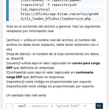
[contraseña] -F repositoryName=
[repository] -F repositoryid=
[id_repository] 
https://bfiskurapp.bitam.com/artus/gen90
3/xls_loader_bfiskur/loadservice.php
Este es el contenido del archivo a generar. Haz los siguientes
remplazos por información real:
[archivo] = utiliza el nombre real del archivo, el nombre del
archivo no debe tener espacios, debe tener extensión csv o
xlsx
[hoja de datos]= el nombre de la hoja conteniendo los datos,
ej. Sheet1$
[usuario]=utiliza aquí el valor capturado en
c
orreo para carga
ERP
que definiste en empresas
[Contraseña]=pon aquí el valor capturado en
contraseña
carga ERP
que
definiste
en empresas.
{repository]=este código es proporcionado por soporte
[repositoryid]=este código es proporcionado por soporte
Un ejemplo más real sería:
curl 
--insecure -o "upload.html" -F 
SQL