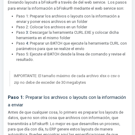
®︎
Enviando layouts a bFiskur
a través de del web service. Los pasos
®︎
para enviar la información a bFiskur
mediante el web service son:
Paso 1: Preparar los archivos o layouts con la información a
enviar y poner esos archivos en un folder
Paso 2: Colocar los archivos en un folder
Paso
3:
Descargar la herramienta CURL.EXE y colocar dicha
herramienta en el mismo folder
Paso
4:
Preparar un BATCH que ejecute la herramienta CURL con
parámetros para que se realize el envío
Paso 5: Ejecute el BATCH desde la línea de comando y revise el
resultado.
IMPORTANTE: El tamaño máximo de cada archivo xlsx o csv o
zip no debe de exceder de 30 megabytes
Paso 1:
Preparar los archivos o layouts con la información
a enviar
Antes de que cualquier cosa, lo primero es preparar los layouts de
datos, que no son otra cosa que archivos con información, que
®︎
transmitirás a bFiskur
. Lo mejor es que desarrolles un proceso,
para que día con día, tu ERP genere estos layouts de manera
automática. Puedes encontrar aquí las especificaciones de que