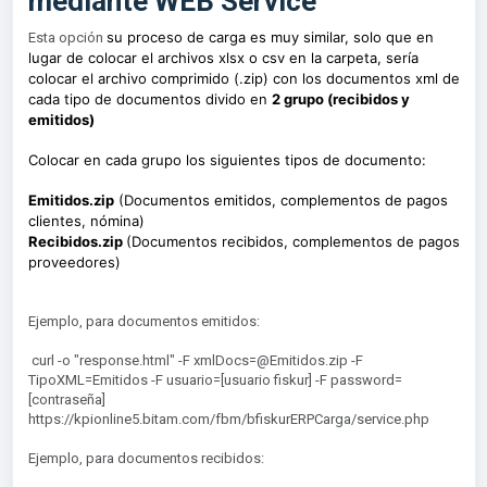
mediante WEB Service
su proceso de carga es muy similar, solo que en
Esta opción
lugar de colocar el archivos xlsx o csv en la carpeta, sería
colocar el archivo comprimido (.zip) con los documentos xml de
cada tipo de documentos divido en
2 grupo (recibidos y
emitidos)
Colocar en cada grupo los siguientes tipos de documento:
Emitidos.zip
(Documentos emitidos, complementos de pagos
clientes, nómina)
Recibidos.zip
(Documentos recibidos, complementos de pagos
proveedores)
Ejemplo, para documentos emitidos:
curl -o "response.html" -F xmlDocs=@Emitidos.zip -F
TipoXML=Emitidos -F usuario=[usuario fiskur] -F password=
[contraseña]
https://kpionline5.bitam.com/fbm/bfiskurERPCarga/service.php
Ejemplo, para documentos recibidos: