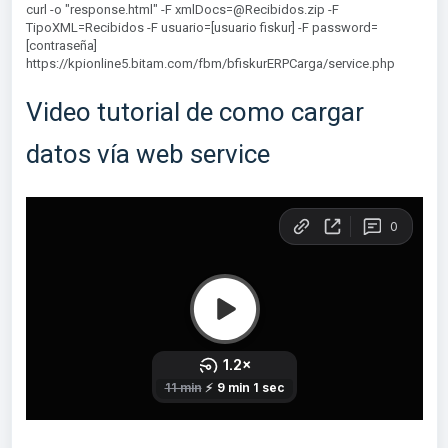
curl -o "response.html" -F xmlDocs=@Recibidos.zip -F
TipoXML=Recibidos -F usuario=[usuario fiskur] -F password=
[contraseña]
https://kpionline5.bitam.com/fbm/bfiskurERPCarga/service.php
Video tutorial de como cargar
datos vía web service