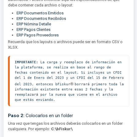
debe contener cada archivo o layout:
ERP Documentos Emitidos
ERP Documentos Recibidos
ERP Nómina Detalle
ERP Pagos Clientes
ERP Pagos Proveedores
Recuerda que los layouts o archivos puede ser en formato CSV o
XLSX.
IMPORTANTE:
 La carga y reemplazo de información en 
la plataforma, se realiza en base al rango de 
fechas contenido en el layout. Si incluyes un CFDI 
del 1 de Enero del 2023 y un CFDI del 15 de Febrero 
®
del 2023, entonces bFiskur
borrará primero toda la 
información existente entre esas 2 fechas y la 
reemplazará por la nueva que viene en el archivo 
que estás enviando.
Paso 2:
Colocarlos en un folder
Una vez que tengas los archivos deberás colocarlos en un folder
cualquiera. Por ejemplo:
C:\bFiskur\