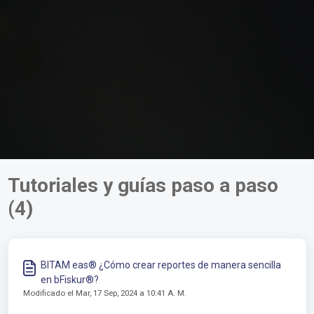
Tutoriales y guías paso a paso
(4)
BITAM eas® ¿Cómo crear reportes de manera sencilla
en bFiskur®?
Modificado el Mar, 17 Sep, 2024 a 10:41 A. M.