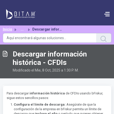
Saltar al contenido principal
Inicio
...
Descargar información histórica - CFDIs
Descargar información
histórica - CFDIs
Modificado el Mie, 8 Oct, 2025 a 1:30 P. M.
Para descargar
información histórica
de CFDIs usando bFiskur,
sigue estos sencillos pasos:
Configura el límite de descarga:
Asegúrate de que la
configuración de la empresa en bFiskur permita un límite de
descarga que
incluya el año
o período que quieres obtener.