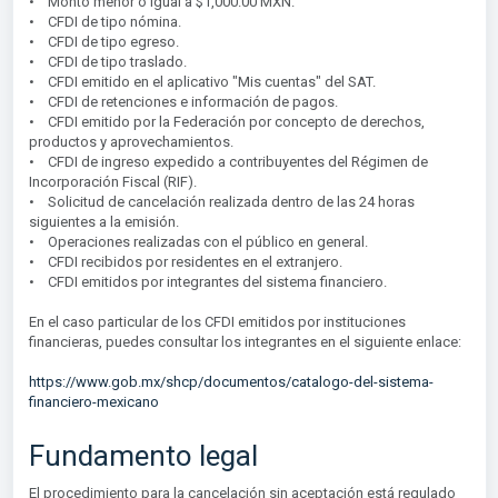
•
Monto menor o igual a $1,000.00 MXN.
•
CFDI de tipo nómina.
•
CFDI de tipo egreso.
•
CFDI de tipo traslado.
•
CFDI emitido en el aplicativo "Mis cuentas" del SAT.
•
CFDI de retenciones e información de pagos.
•
CFDI emitido por la Federación por concepto de derechos,
productos y aprovechamientos.
•
CFDI de ingreso expedido a contribuyentes del Régimen de
Incorporación Fiscal (RIF).
•
Solicitud de cancelación realizada dentro de las 24 horas
siguientes a la emisión.
•
Operaciones realizadas con el público en general.
•
CFDI recibidos por residentes en el extranjero.
•
CFDI emitidos por integrantes del sistema financiero.
En el caso particular de los CFDI emitidos por instituciones
financieras, puedes consultar los integrantes en el siguiente enlace:
https://www.gob.mx/shcp/documentos/catalogo-del-sistema-
financiero-mexicano
Fundamento legal
El procedimiento para la cancelación sin aceptación está regulado