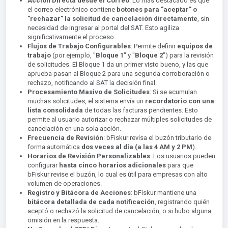
Acción Directa desde el Correo
: Lo más destacado es que
el correo electrónico contiene
botones para "aceptar" o
"rechazar" la solicitud de cancelación directamente
, sin
necesidad de ingresar al portal del SAT. Esto agiliza
significativamente el proceso.
Flujos de Trabajo Configurables
: Permite definir
equipos de
trabajo
(por ejemplo, "
Bloque 1
" y "
Bloque 2
") para la revisión
de solicitudes. El Bloque 1 da un primer visto bueno, y las que
aprueba pasan al Bloque 2 para una segunda corroboración o
rechazo, notificando al SAT la decisión final.
Procesamiento Masivo de Solicitudes
: Si se acumulan
muchas solicitudes, el sistema envía un
r
ecordatorio con una
lista consolidada
de todas las facturas pendientes. Esto
permite al usuario autorizar o rechazar múltiples solicitudes de
cancelación en una sola acción.
Frecuencia de Revisión
: bFiskur revisa el buzón tributario de
forma automática
dos veces al día (a las 4 AM y 2 PM
).
Horarios de Revisión Personalizables
: Los usuarios pueden
configurar
hasta cinco horarios adicionales
para que
bFiskur revise el buzón, lo cual es útil para empresas con alto
volumen de operaciones.
Registro y Bitácora de Acciones
: bFiskur mantiene una
bitácora detallada de cada notificación
, registrando quién
aceptó o rechazó la solicitud de cancelación, o si hubo alguna
omisión en la respuesta.