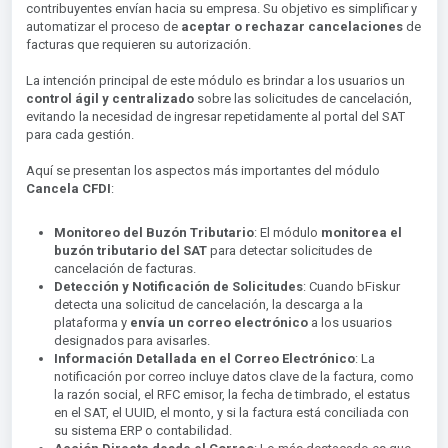
contribuyentes envían hacia su empresa. Su objetivo es simplificar y
automatizar el proceso de
aceptar o rechazar cancelacione
s
de
facturas que requieren su autorización.
La intención principal de este módulo es brindar a los usuarios un
control ágil y centralizado
sobre las solicitudes de cancelación,
evitando la necesidad de ingresar repetidamente al portal del SAT
para cada gestión.
Aquí se presentan los aspectos más importantes del módulo
Cancela CFDI
:
Monitoreo del Buzón Tributario
: El módulo
monitorea el
buzón tributario del SAT
para detectar solicitudes de
cancelación de facturas.
Detección y Notificación de Solicitudes
: Cuando bFiskur
detecta una solicitud de cancelación, la descarga a la
plataforma y
envía un correo electrónico
a los usuarios
designados para avisarles.
Información Detallada en el Correo Electrónico
: La
notificación por correo incluye datos clave de la factura, como
la razón social, el RFC emisor, la fecha de timbrado, el estatus
en el SAT, el UUID, el monto, y si la factura está conciliada con
su sistema ERP o contabilidad.