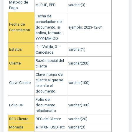
Metodo de
ej: PUE, PPD
varchar(3)
Pago
Fecha de
cancelación del
Fecha de
documento, si
ejemplo: 2023-12-31
Cancelacion
aplica, formato:
YYYY-MM-DD
'1 = Valida, 0 =
Estatus
varchar(1)
Cancelada
Razón social del
Cliente
varchar(200)
cliente
Clave interna del
cliente al que se
Clave Cliente
varchar(100)
le emite el
documento
Folio del
Folio DR
documento
varchar(100)
relacionado
RFC Cliente
RFC del Cliente
varchar(20)
Moneda
ej: MXN, USD, etc
varchar(3)