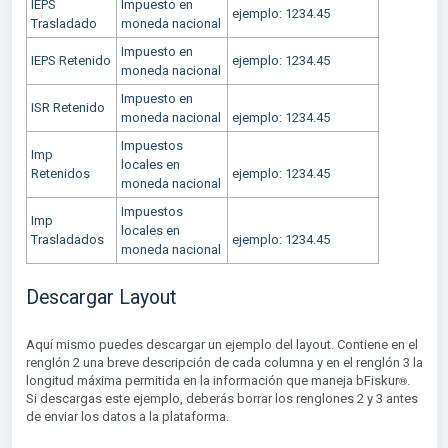
IEPS
Impuesto en
ejemplo: 1234.45
Trasladado
moneda nacional
Impuesto en
IEPS Retenido
ejemplo: 1234.45
moneda nacional
Impuesto en
ISR Retenido
moneda nacional
ejemplo: 1234.45
Impuestos
Imp
locales en
Retenidos
ejemplo: 1234.45
moneda nacional
Impuestos
Imp
locales en
Trasladados
ejemplo: 1234.45
moneda nacional
Descargar Layout
Aquí mismo puedes descargar un ejemplo del layout. Contiene en el
renglón 2 una breve descripción de cada columna y en el renglón 3 la
®︎
longitud máxima permitida en la información que maneja bFiskur
.
Si descargas este ejemplo, deberás borrar los renglones 2 y 3 antes
de enviar los datos a la plataforma.