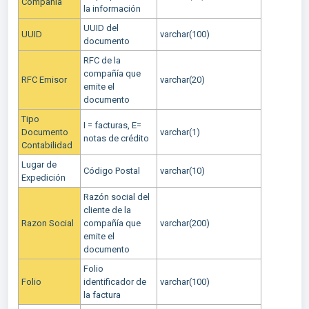
Compañia
la información
UUID del
UUID
varchar(100)
documento
RFC de la
compañía que
RFC Emisor
varchar(20)
emite el
documento
Tipo
I = facturas, E=
Documento
varchar(1)
notas de crédito
Contabilidad
Lugar de
Código Postal
varchar(10)
Expedición
Razón social del
cliente de la
Razon Social
compañía que
varchar(200)
emite el
documento
Folio
Folio
identificador de
varchar(100)
la factura