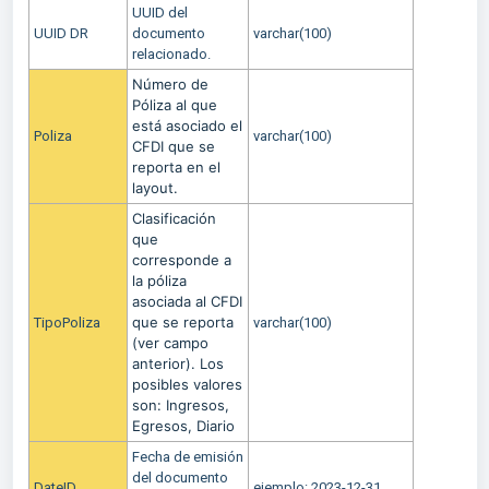
UUID del
UUID DR
documento
varchar(100)
relacionado.
Número de
Póliza al que
está asociado el
Poliza
varchar(100)
CFDI que se
reporta en el
layout.
Clasificación
que
corresponde a
la póliza
asociada al CFDI
que se reporta
TipoPoliza
varchar(100)
(ver campo
anterior). Los
posibles valores
son: Ingresos,
Egresos, Diario
Fecha de emisión
del documento
DateID
ejemplo: 2023-12-31