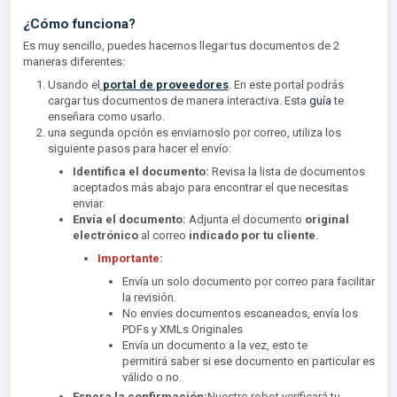
¿Cómo funciona?
Es muy sencillo, puedes hacernos llegar tus documentos de 2
maneras diferentes:
Usando el
portal de proveedores
.
En este portal podrás
cargar tus documentos de manera interactiva. Esta
guía
te
enseñara como usarlo.
una segunda opción es enviarnoslo por correo, utiliza los
siguiente pasos para hacer el envío:
Identifica el documento:
Revisa la lista de documentos
aceptados más abajo para encontrar el que necesitas
enviar.
Envía el documento:
Adjunta el documento
original
electrónico
al correo
indicado por tu cliente
.
Importante
:
Envía un solo documento por correo para facilitar
la revisión.
No envies documentos escaneados, envía los
PDFs y XMLs Originales
Envía un documento a la vez, esto te
permitirá saber si ese documento en particular es
válido o no.
Espera la confirmación:
Nuestro robot verificará tu