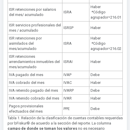
Haber
ISR retenciones por salarios
ISRA
*Código
del mes/ acumulado
agrupador=216.01
ISR servicios profesionales del
ISRSP
Haber
mes / acumulado
ISR retenciones por
Haber
asimilados del
ISRA
*Código
mes/acumulado
agrupador=216.02
ISR retenciones
arrendamientos inmuebles del
ISRAI
Haber
mes/acumulado
IVA pagado del mes
IVAP
Debe
IVA cobrado del mes
IVAC
Haber
IVA retenido pagado del mes
IVARP
Debe
IVA retenido cobrado del mes
IVAR
Haber
Pagos provisionales
PPE
Debe
efectuados del mes
Tabla 1. Relación de la clasificación de cuentas contables requeridas
por bFiskur®︎ de acuerdo a la sección del reporte. La columna
campo de donde se toman los valores
no es necesario