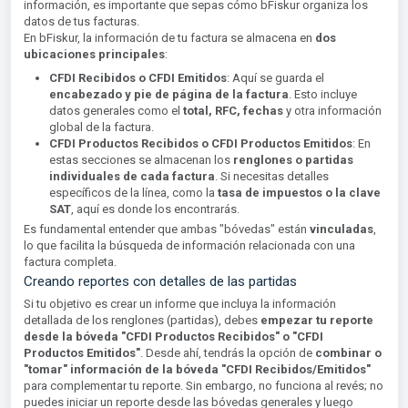
información, es importante que sepas cómo bFiskur organiza los
datos de tus facturas.
En bFiskur, la información de tu factura se almacena en
dos
ubicaciones principales
:
CFDI Recibidos o CFDI Emitidos
: Aquí se guarda el
encabezado y pie de página de la factura
. Esto incluye
datos generales como el
total, RFC, fechas
y otra información
global de la factura.
CFDI Productos Recibidos o CFDI Productos Emitidos
: En
estas secciones se almacenan los
renglones o partidas
individuales de cada factura
. Si necesitas detalles
específicos de la línea, como la
tasa de impuestos o la clave
SAT
, aquí es donde los encontrarás.
Es fundamental entender que ambas "bóvedas" están
vinculadas
,
lo que facilita la búsqueda de información relacionada con una
factura completa.
Creando reportes con detalles de las partidas
Si tu objetivo es crear un informe que incluya la información
detallada de los renglones (partidas), debes
empezar tu reporte
desde la bóveda "CFDI Productos Recibidos" o "CFDI
Productos Emitidos"
. Desde ahí, tendrás la opción de
combinar o
"tomar" información de la bóveda "CFDI Recibidos/Emitidos"
para complementar tu reporte. Sin embargo, no funciona al revés; no
puedes iniciar un reporte desde las bóvedas generales y luego