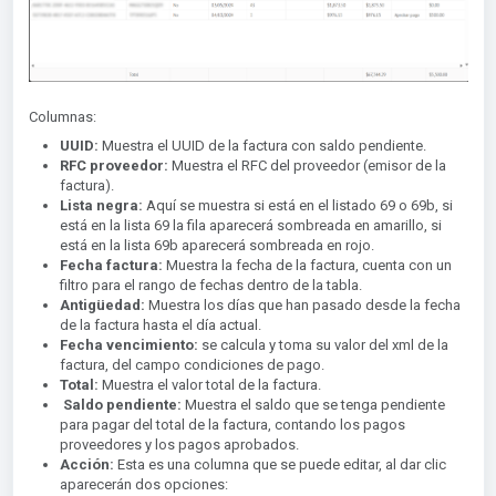
Columnas:
UUID:
Muestra el UUID de la factura con saldo pendiente.
RFC proveedor:
Muestra el RFC del proveedor (emisor de la
factura).
Lista negra:
Aquí se muestra si está en el listado 69 o 69b, si
está en la lista 69 la fila aparecerá sombreada en amarillo, si
está en la lista 69b aparecerá sombreada en rojo.
Fecha factura:
Muestra la fecha de la factura, cuenta con un
filtro para el rango de fechas dentro de la tabla.
Antigüedad:
Muestra los días que han pasado desde la fecha
de la factura hasta el día actual.
Fecha vencimiento:
se calcula y toma su valor del xml de la
factura, del campo condiciones de pago.
Total:
Muestra el valor total de la factura.
Saldo pendiente:
Muestra el saldo que se tenga pendiente
para pagar del total de la factura, contando los pagos
proveedores y los pagos aprobados.
Acción:
Esta es una columna que se puede editar, al dar clic
aparecerán dos opciones: