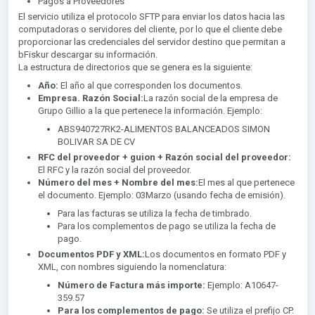
Pagos a Proveedores
El servicio utiliza el protocolo SFTP para enviar los datos hacia las
computadoras o servidores del cliente, por lo que el cliente debe
proporcionar las credenciales del servidor destino que permitan a
bFiskur descargar su información.
La estructura de directorios que se genera es la siguiente:
Año:
El año al que corresponden los documentos.
Empresa. Razón Social:
La razón social de la empresa de
Grupo Gillio a la que pertenece la información. Ejemplo:
ABS940727RK2-ALIMENTOS BALANCEADOS SIMON
BOLIVAR SA DE CV
RFC del proveedor + guion + Razón social del proveedor:
El RFC y la razón social del proveedor.
Número del mes + Nombre del mes:
El mes al que pertenece
el documento. Ejemplo: 03Marzo (usando fecha de emisión).
Para las facturas se utiliza la fecha de timbrado.
Para los complementos de pago se utiliza la fecha de
pago.
Documentos PDF y XML:
Los documentos en formato PDF y
XML, con nombres siguiendo la nomenclatura:
Número de Factura más importe:
Ejemplo: A10647-
359.57
Para los complementos de pago:
Se utiliza el prefijo CP.