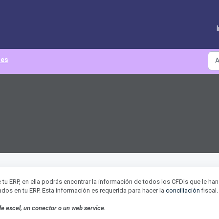
les
 tu ERP, en ella podrás encontrar la información de todos los CFDIs que le han
dos en tu ERP. Esta información es requerida para hacer la
conciliación
fiscal.
de excel, un conector o un web service.