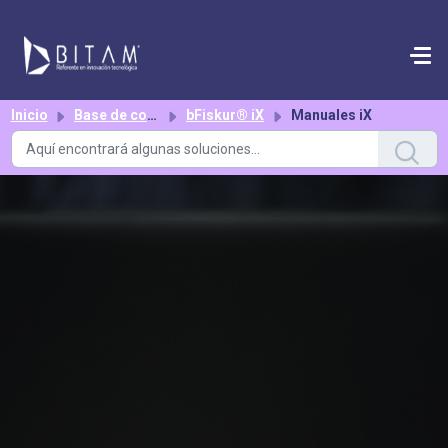
Saltar al contenido principal
Inicio
Base de conocimientos
bFiskur® iX
Manuales iX