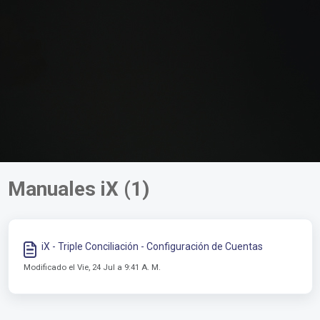
Manuales iX (1)
iX - Triple Conciliación - Configuración de Cuentas
Modificado el Vie, 24 Jul a 9:41 A. M.