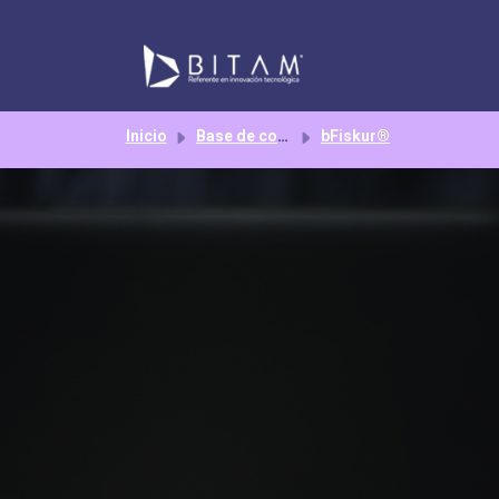
Saltar al contenido principal
Inicio
Base de conocimientos
bFiskur®