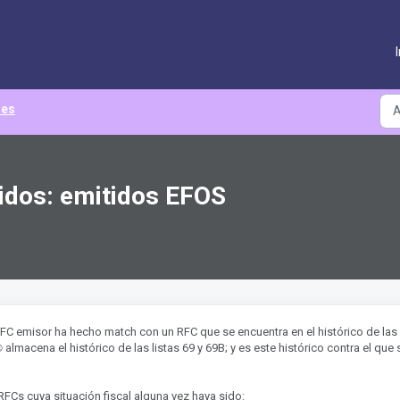
les
idos: emitidos EFOS
FC emisor ha hecho match con un RFC que se encuentra en el histórico de las 
︎
almacena el histórico de las listas 69 y 69B; y es este histórico contra el que 
Cs cuya situación fiscal alguna vez haya sido: