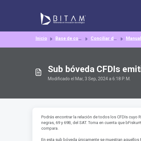
Saltar al contenido principal
Inicio
Base de conocimientos
Conciliar discrepancias
Manua
Sub bóveda CFDIs emit
Modificado el Mar, 3 Sep, 2024 a 6:18 P. M.
Podrás encontrar la relación de todos los CFDIs cuyo R
®
negras, 69 y 69B, del SAT. Toma en cuenta que bFiskur
compara.
En esta sub bóveda únicamente se muestran aquellos RF