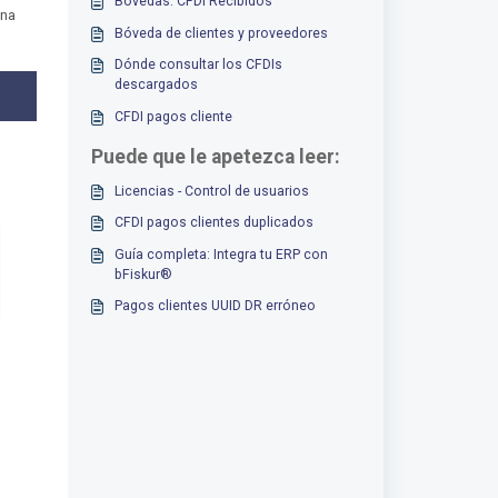
Bóvedas: CFDI Recibidos
ina
Bóveda de clientes y proveedores
Dónde consultar los CFDIs
descargados
CFDI pagos cliente
Puede que le apetezca leer:
Licencias - Control de usuarios
CFDI pagos clientes duplicados
Guía completa: Integra tu ERP con
bFiskur®︎
Pagos clientes UUID DR erróneo