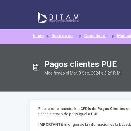
Saltar al contenido principal
Inicio
Base de conocimientos
Conciliar discrepancias
Manua
Pagos clientes PUE
Modificado el Mar, 3 Sep, 2024 a 5:29 P. M.
Este reporte muestra los
CFDIs de Pagos Clientes
qu
tienen método de pago igual a
PUE
.
IMPORTANTE
: El origen de la información es la bóve